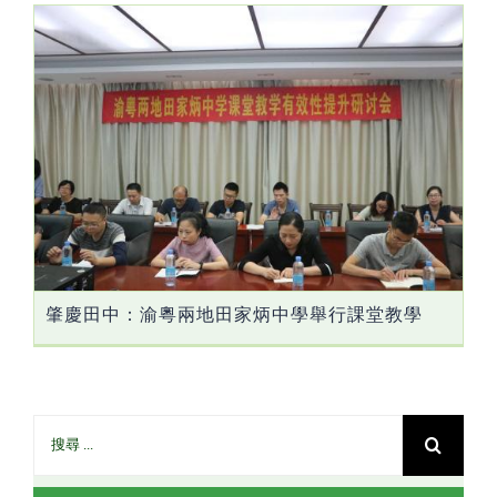
肇慶田中：渝粵兩地田家炳中學舉行課堂教學